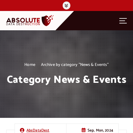
S
k
i
p
t
o
c
o
n
t
Home
Archive by category "News & Events"
e
n
Category News & Events
t
Sep, Mon, 2024
AbsDataDest