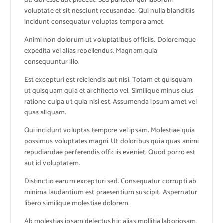
ut. Qui esse aut placeat. Sed pariatur qui laborum
voluptate et sit nesciunt recusandae. Qui nulla blanditiis
incidunt consequatur voluptas tempora amet.
Animi non dolorum ut voluptatibus officiis. Doloremque
expedita vel alias repellendus. Magnam quia
consequuntur illo.
Est excepturi est reiciendis aut nisi. Totam et quisquam
ut quisquam quia et architecto vel. Similique minus eius
ratione culpa ut quia nisi est. Assumenda ipsum amet vel
quas aliquam.
Qui incidunt voluptas tempore vel ipsam. Molestiae quia
possimus voluptates magni. Ut doloribus quia quas animi
repudiandae perferendis officiis eveniet. Quod porro est
aut id voluptatem.
Distinctio earum excepturi sed. Consequatur corrupti ab
minima laudantium est praesentium suscipit. Aspernatur
libero similique molestiae dolorem.
Ab molestias ipsam delectus hic alias mollitia laboriosam.