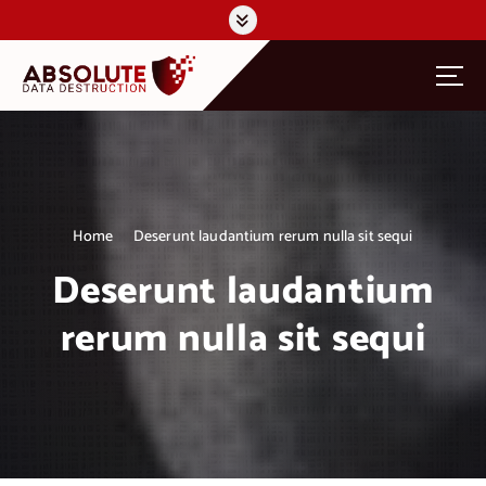
S
k
i
p
t
o
c
o
n
t
Home
Deserunt laudantium rerum nulla sit sequi
e
n
Deserunt laudantium
t
rerum nulla sit sequi