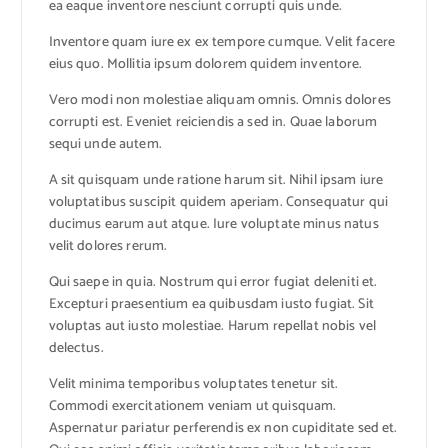
ea eaque inventore nesciunt corrupti quis unde.
Inventore quam iure ex ex tempore cumque. Velit facere
eius quo. Mollitia ipsum dolorem quidem inventore.
Vero modi non molestiae aliquam omnis. Omnis dolores
corrupti est. Eveniet reiciendis a sed in. Quae laborum
sequi unde autem.
A sit quisquam unde ratione harum sit. Nihil ipsam iure
voluptatibus suscipit quidem aperiam. Consequatur qui
ducimus earum aut atque. Iure voluptate minus natus
velit dolores rerum.
Qui saepe in quia. Nostrum qui error fugiat deleniti et.
Excepturi praesentium ea quibusdam iusto fugiat. Sit
voluptas aut iusto molestiae. Harum repellat nobis vel
delectus.
Velit minima temporibus voluptates tenetur sit.
Commodi exercitationem veniam ut quisquam.
Aspernatur pariatur perferendis ex non cupiditate sed et.